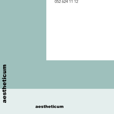
052 624 11 12
aestheticum
aestheticum